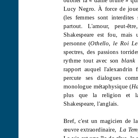
oublier la « dame brune » qui
Lucy Negro. À force de joue
(les femmes sont interdites 
partout. L'amour, peut-êtr
Shakespeare est fou, mais
personne (
Othello
,
le Roi Le
spectres, des passions torride
rythme tout avec son
blank
rapport auquel l'alexandrin 
percute ses dialogues comm
monologue métaphysique (
Ha
plus que la religion et la
Shakespeare, l'anglais.
Bref, c'est un magicien de la
œuvre extraordinaire,
La Tem