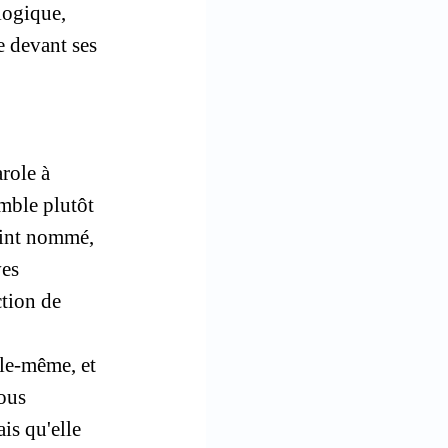
 logique,
de devant ses
arole à
emble plutôt
oint nommé,
ves
ction de
lle-même, et
ous
is qu'elle