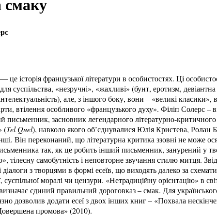
а смаку
ерс
 це історія французької літератури в особистостях. Ці особисто
для суспільства, «незручні», «жахливі» (бунт, еротизм, девіантна
нтелектуальність), але, з іншого боку, вони – «великі класики», в
арти, втілення особливого «французького духу». Філіп Солерс – 
й письменник, засновник легендарного літературно-критичного
 (
Tel Quel
), навколо якого об’єднувалися Юлія Кристева, Ролан 
інші. Він переконаний, що літературна критика ззовні не може ос
письменника так, як це робить інший письменник, занурений у т
», тілесну самобутність і неповторне звучання стилю митця. Зві
 діалоги з творцями в формі есеїв, що виходять далеко за схемат
ії, суспільної моралі чи цензури. «Нетрадиційну орієнтацію» в сві
 визначає єдиний правильний дороговказ – смак. Для українсько
язно дозволив додати есеї з двох інших книг – «Похвала нескінч
«Довершена промова» (2010).