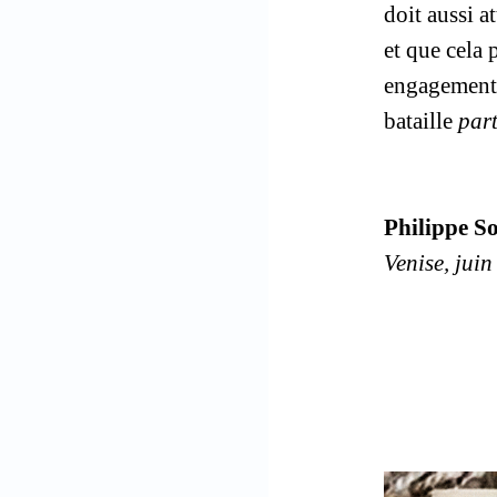
doit aussi a
et que cela 
engagements
bataille
part
Philippe So
Venise, jui