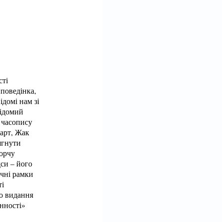
сті
 поведінка,
ідомі нам зі
відомий
 часопису
Барт, Жак
ягнути
ворчу
дси – його
ичні рамки
ті
го видання
енності»