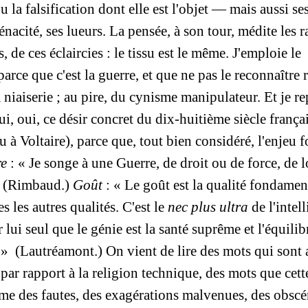
u la falsification dont elle est l'objet — mais aussi s
 ténacité, ses lueurs. La pensée, à son tour, médite les 
, de ces éclaircies : le tissu est le même. J'emploie le
arce que c'est la guerre, et que ne pas le reconnaître 
 niaiserie ; au pire, du cynisme manipulateur. Et je re
i, oui, ce désir concret du dix-huitième siècle françai
à Voltaire), parce que, tout bien considéré, l'enjeu
re
: « Je songe à une Guerre, de droit ou de force, de 
» (Rimbaud.)
Goût
: « Le goût est la qualité fondamen
s les autres qualités. C'est le
nec plus ultra
de l'intel
r lui seul que le génie est la santé suprême et l'équilib
. » (Lautréamont.) On vient de lire des mots qui sont 
ar rapport à la religion technique, des mots que cett
me des fautes, des exagérations malvenues, des obscén