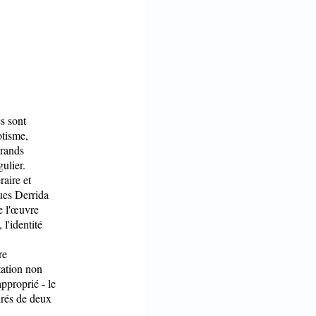
es sont
otisme,
grands
gulier.
raire et
ques Derrida
re l'œuvre
 l'identité
re
tation non
approprié - le
irés de deux