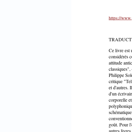
https://www.
TRADUCT
Ce livre est
considérés c
attitude ant
classiques", 
Philippe Sole
critique "Te
et d'autres. 
d'un écrivain
corporelle et
polyphonique
schématique 
conventionnel
goût. Pour l
autres livres