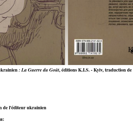
 ukrainien
, éditions K.I.S. - Kyiv, traduction d
: La Guerre du Goût
n de l'éditeur ukrainien
я: