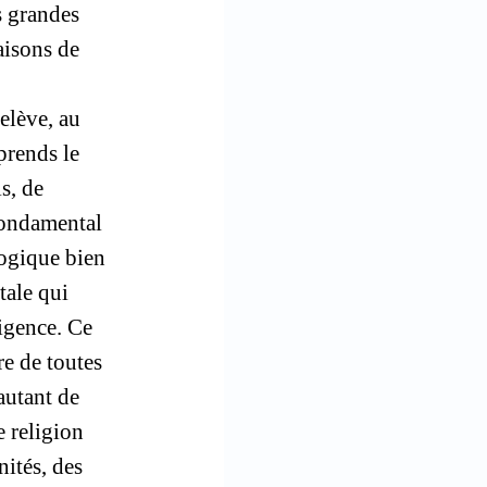
es grandes
raisons de
relève, au
prends le
s, de
 fondamental
logique bien
tale qui
ligence. Ce
re de toutes
autant de
e religion
ités, des