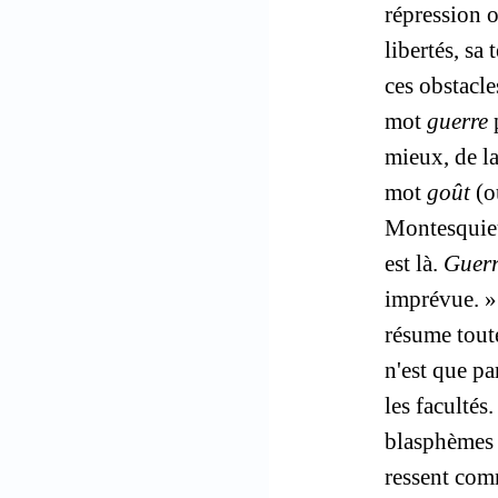
répression o
libertés, sa
ces obstacles
mot
guerre
p
mieux, de la
mot
goût
(ou
Montesquieu 
est là.
Guer
imprévue. 
résume toute
n'est que pa
les facultés
blasphèmes p
ressent com