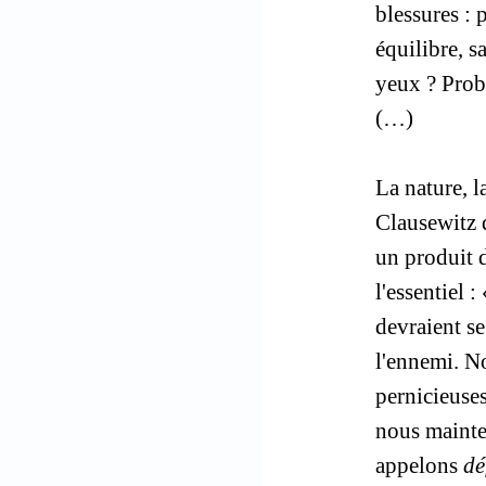
blessures : 
équilibre, s
yeux ? Prob
(…)
La nature, l
Clausewitz q
un produit 
l'essentiel 
devraient se
l'ennemi. No
pernicieuses
nous mainte
appelons
dé