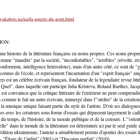
yakaboo.ua/ua/la-guerre-du-gout.html
ION:
 une histoire de la littérature française en noms propres. Ces noms propr
omme "maudits" par la société, "inconfortables", "terribles" (révolte, ér
iconformiste, intelligence hétérodoxe), mais d'un autre côté, ce sont de "
connus de l'école, et représentent l'incarnation d'un "esprit français" sin
rs est un célèbre écrivain français, fondateur de la légendaire revue litté
l Quel", dans laquelle ont participé Julia Kristeva, Roland Barthes, Jac
Il est convaincu que la critique littéraire de l'extérieur ne peut comprend
 comme le fait un autre écrivain, immergé dans l'"atelier" de la création,
 la musique unique faisant partie du style de l'artiste. D'où ses dialogues
s avec les créateurs sous forme d'essais qui dépassent largement le cad
du temps, de l'histoire, de la morale publique et de la censure. L'"orien
le" dans le monde de la littérature est déterminée ici par le seul guide 
'édition ukrainienne, l'auteur a aimablement permis d'ajouter des essais t
 - "Éloge de l’infini" (2001) et "Discours parfait" (2010).