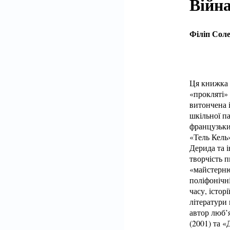
Війн
Філіп Сол
Ця книжка —
«прокляті» 
витончена і
шкільної п
французьки
«Тель Кель»
Дерида та 
творчість 
«майстерню
поліфонічні
часу, істор
літератури
автор люб’
(2001) та 