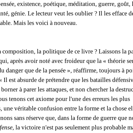
pensée, existence, poétique, méditation, guerre, goût,
anté, génie. Le lecteur veut les oublier ? Il les efface 
able. Mais les voici à nouveau.
a composition, la politique de ce livre ? Laissons la p
ui, après avoir noté avec froideur que la « théorie s
du danger que de la pensée », réaffirme, toujours à p
: « Il est absurde de prétendre que les batailles défensi
 borner à parer les attaques, et non chercher la destru
us tenons cet axiome pour l'une des erreurs les plus
, une véritable confusion entre la forme et la chose e
nons sans réserve que, dans la forme de guerre que n
fense
, la victoire n'est pas seulement plus probable ma