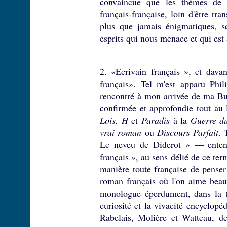
convaincue que les thèmes de ce
français-française, loin d'être tr
plus que jamais énigmatiques, s
esprits qui nous menace et qui est
2. «Ecrivain français », et dava
français». Tel m'est apparu Phili
rencontré à mon arrivée de ma Bul
confirmée et approfondie tout au 
Lois, H
et
Paradis
à la
Guerre du
vrai roman
ou
Discours Parfait
. 
Le neveu de Diderot » — entende
français », au sens délié de ce ter
manière toute française de pense
roman français où l'on aime beauc
monologue éperdument, dans la tr
curiosité et la vivacité encyclopé
Rabelais, Molière et Watteau, d