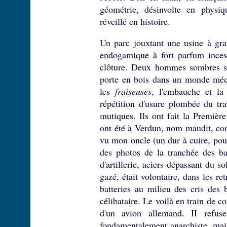
géométrie, désinvolte en physi
réveillé en histoire.
Un parc jouxtant une usine à gra
endogamique à fort parfum incest
clôture. Deux hommes sombres se 
porte en bois dans un monde méca
les
fraiseuses
, l'embauche et la
répétition d'usure plombée du tr
mutiques. Ils ont fait la Premièr
ont été à Verdun, nom maudit, comm
vu mon oncle (un dur à cuire, po
des photos de la tranchée des baï
d'artillerie, aciers dépassant du s
gazé, était volontaire, dans les ret
batteries au milieu des cris des 
célibataire. Le voilà en train de c
d'un avion allemand. II refuse
fondamentalement anarchiste, mais 