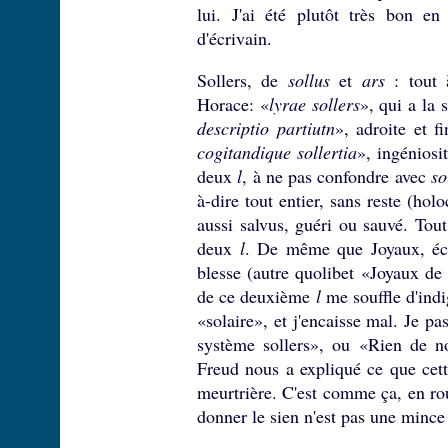
lui. J'ai été plutôt très bon e
d'écrivain.
Sollers, de
sollus
et
ars
: tout à
Horace: «
lyrae sollers
», qui a la 
descriptio partiutn
», adroite et f
cogitandique sollertia
», ingéniosi
deux
l
, à ne pas confondre avec
so
à-dire tout entier, sans reste (hol
aussi salvus, guéri ou sauvé. Tout 
deux
l
. De même que Joyaux, éc
blesse (autre quolibet «Joyaux d
de ce deuxième
l
me souffle d'indi
«solaire», et j'encaisse mal. Je pa
système sollers», ou «Rien de no
Freud nous a expliqué ce que cet
meurtrière. C'est comme ça, en ro
donner le sien n'est pas une mince a