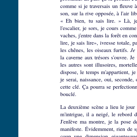
comme si je traversais un fleuve 
son, sur la rive opposée, à l'air 
« Eh bien, tu sais lire. » Là, j
l'escalier, je sors, je cours com
vaches, j'entre dans la forêt en co
lire, je sais lire», ivresse totale,
les chênes, les oiseaux furtifs.
Je 
la caverne aux trésors s'ouvre. J
les autres sont illusoires, mortell
dispose, le temps m'appartient, je
je serai, naissance, oui, seconde,
cette clé. Ça pourra se perfectionne
bouclé.
La deuxième scène a lieu le jour
m'intrigue, il a neigé, le rebord 
J'enlève ma montre, je la pose de
manifeste. Évidemment, rien de sp
coup une dimension gigantesque